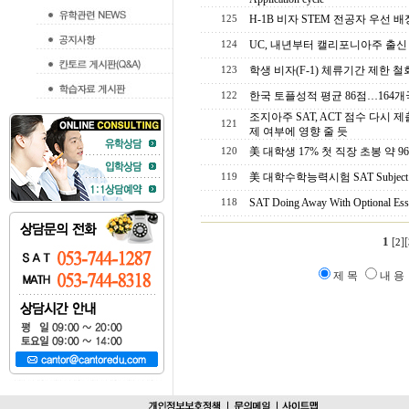
H-1B 비자 STEM 전공자 우선 
125
UC, 내년부터 캘리포니아주 출신 
124
학생 비자(F-1) 체류기간 제한 철
123
한국 토플성적 평균 86점…164개국
122
조지아주 SAT, ACT 점수 다시 
121
제 여부에 영향 줄 듯
美 대학생 17% 첫 직장 초봉 약 9
120
美 대학수학능력시험 SAT Subject T
119
SAT Doing Away With Optional Essa
118
1
[
][
2
제 목
내 용