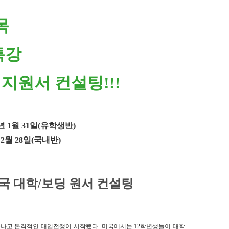
목
특강
 지원서 컨설팅
!!!
년
1
월
31
일
(
유학생반
)
년
2
월
28
일
(
국내반
)
국 대학
/
보딩 원서 컨설팅
끝나고 본격적인 대입전쟁이 시작됐다
.
미국에서는
12
학년생들이 대학