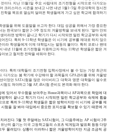
 것이다
.
지난
11
월
1
일 주요 사립대의 조기전형을 시작으로 다가오는
어 크리스마스 시즌을 보내고 나면 내년
1
월
1~5
일 주요대학의 정시전
 진학을 목표로 열심히 달려온 학생들에게 가고 싶은 학교에 합격하기
학생들을 위해 도움말을 쓰고자 한다
.
대입 성공을 위해서 가장 중요한
서는 한국보다 짧은
2~3
주 정도의 겨울방학을 보내게 된다
. ‘
얼마 안되
학생이라면 방학이 끝나고 학기가 다시 시작되면 밀린 학교공부와 숙제
 없어진다
.
특히
9~11
학년 학생들은 이 시기에 공부를 제대로 하지 않으
즌이라 학생들에게 이제 대학입시는 발등의 불이다
.
특히 코로나 팬데
서 내년
11
월에 조기전형을 지원하고자 하는
11
학년 학생들은 짧은 겨
돌아보고 철저한 전략을 세워야 한다
.
나이다
.
특히 대학들이 조기전형 입학사정에서 볼 수 있는 가장 최근의
다
.
다가오는 봄 학기에 수강해야 할 과목들의
GPA
관리를 위해 겨울방
옵션이었던
SAT
시험을 많은 아이비리그 대학과 명문 대학들이 필수로
T
시험도 쳐야하고
5
월
AP, iB
시험 준비도 본격화 해야 한다
.
업에 있어서 우수함을 보여주는
Honor
과목이나
AP
과목으로 학업에 대
울방학이 끝나고 학기가 다시 시작되면 밀린 학교공부와 숙제에 휩쓸
으므로 특히
9~11
학년 학생들은 짧은 방학이지만 이 시기에 공부를 제
 시험을 잘 봐야 대입에서 중요한 포지션을 확보할 수 있기 때문에 겨
 치러진다
. 5
월 첫 주말에는
SAT
시험이
,
그 다음주에는
AP
시험이
2
주
 유난히 즐기는 미국 고등학교들
의 스포츠 빅게임과 발표회 등등 다양
 모두 몰려있다
.
상황이 이러하니 짧은 겨울방학이지만 지금 조금씩 공