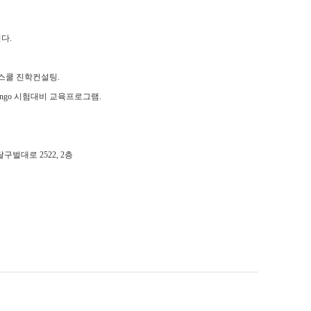
니다
.
스쿨 진학컨설팅
.
ingo
시험대비 교육프로그램
.
달구벌대로
2522, 2
층