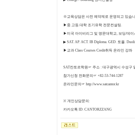
※
교육상담은 사전 예약제로 운영되고 있습
▶
중
.
고등
.
대학 조기유학 전문컨설팅
.
▶
미국 아이비리그 및 명문대학교
,
보딩
/
데이
▶
SAT. AP. ACT. IB Diploma. GED.
토플
. Duol
▶
교과
Class Courses Credit
취득 온라인 강좌
SAT
칸토르학원
☞
주소
:
대구광역시 수성구 
참가신청
전화문의
☞
+82-53-744-1287
온라인문의
☞
http://www.satcantor.kr
※
개인상담문의
:
카카오톡
ID: CANTORZZANG