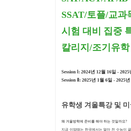
SSAT/
토플
/
교과
시험 대비 집중 
칼리지
/
조기유학
Session
Ⅰ
: 2024
년
12
월
16
일
- 2025
Session
Ⅱ
: 2025
년
1
월
6
일
- 2025
유학생 겨울특강 및 미
왜 겨울방학에 준비를 해야 하는 것일까요
?
지금 이맘때는
한국에서는 얼마 전 수능이 