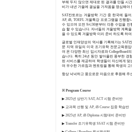
부해 두지 않으면 제대로 된 결과를 만들 시
비가 내년 가을에 결실을 가져옴을 명심해야
SAT
칸토르는 겨울방학 기간 중 한국에 들어
AP, iB, TOEFL
겨울특강 프로그램을 진행합
수 있으며 오전
9
시
30
분부터 각종 수업을 진
습 할 수 있습니다
.
자녀들의 겨울방학 계획을
을 수 있도록 겨울방학 미리 준비 하도록 하
글로벌 인재양성의 역사를 기록해가는
SAT
문 지역 유일의 미국 조기유학 전문교육원
여 온 다양한 최신 입시자료와
CollegeBoard
의
습니다
.
특히
24
년 동안 쌓아올린 풍부한 경
된 서비스를 제공하여 학생들이 자신에게 맞는
며 우수한 가르침과 멘토링을 통해 학생의 고
항상 넉넉하고 풍요로운 마음으로 후원해 주
※
Program Course
▶
2025
년 상반기
SAT, ACT
시험 준비반
▶
교과목 선행 및
AP, iB Course
집중 학습반
▶
2025
년
AP, iB Diploma
시험대비 준비반
▶
Transfer
조기유학생
SSAT
시험 준비반
▶
College / Boarding
원서컨설팅