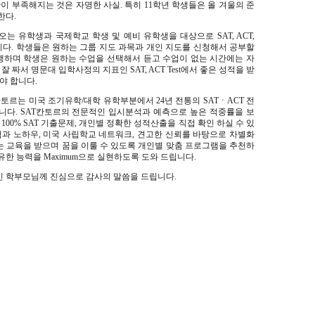
간이 부족해지는 것은 자명한 사실
.
특히
11
학년 학생들은 올 겨울의 준
 한다
.
오는 유학생과 국제학교 학생 및 예비 유학생을 대상으로
SAT, ACT,
니다
.
학생들은
원하는 그룹 지도 과목과 개인 지도를 신청해서 공부할
행하며 학생은 원하는 수업을 선택해서 듣고 수업이 없는 시간에는 자
 잘 짜서 명문대 입학사정의 지표인
SAT, ACT Test
에서 좋은 성적을 받
여야 합니다
.
칸토르는 미국 조기유학
/
대학 유학부분에서
24
년 전통의
SAT
ㆍ
ACT
전
입니다
. SAT
칸토르의 전문적인 입시분석과 예측으로 높은 적중률을 보
 100%
SAT
기출문제
,
개인별 정확한 성적산출을 직접 확인 하실 수 있
험과 노하우
,
미국 사립학교 네트워크
,
견고한 신뢰를 바탕으로 차별화
 교육을 받으며 꿈을 이룰 수 있도록 개인별 맞춤 프로그램을 추천하
유한 능력을
Maximum
으로 실현하도록 도와 드립니다
.
신 학부모님께 진심으로 감사의 말씀을 드립니다
.