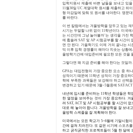
입학지원서 제출에 바쁜 날들을 보내고 있을
11
월
30
일
UC
계열대학 원서를 제출하고 뒤이
형 마감일에 맞춰 또 원서를 내야한다
.
명문대
를 바란다
.
이 번 칼럼에서는 겨울방학을 앞두고 있는 재
시기는 두말할 나위 없이
11
학년이다
.
미국에
는 시간인데 그냥 놀아볼까
’
는 생각을 가진 
에 휩쓸려
SAT
및
AP
시험공부를 할 시간이
면 안 된다
.
가을학기도 이제 거의 끝나는 시
믹 이후 입학 경쟁률이 해마다 치솟는 상황에
울방학기간에 대입준비에 필요한 모든 것을 
그렇다면 왜 지금 준비를 해야 한다는 것일까
.
GPA
는 대입전형의 가장 중요한 요소 중 하
성적이기 때문에
11
학년 성적이 가장 중요하
학에 부족한 과목들은 보강해야 하고 선택
변경하고 있기 때문에
3
월
~5
월중에
SAT/AC
내년에 입시를 준비하는
11
학년 학생들은 학
한 열정을 보여주는 것이 가장 중요하다
.
겨
려
SAT, ACT
및
AP
시험공부를 할 시간이 없
대로 해 놓아야 합니다
.
겨울방학을 잘 보내고
울방학 스케줄을 잘 계획해야 한다
.
미국에서는 모든 학교가
5~6
월에 기말시험이
간에 걸쳐 치러진다
.
또 같은 시기에
스포츠를
하고 굵직굵직한 프로젝트들이
5
월 한 달에